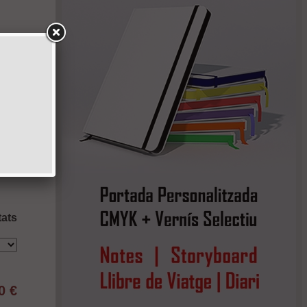
tats
0 €