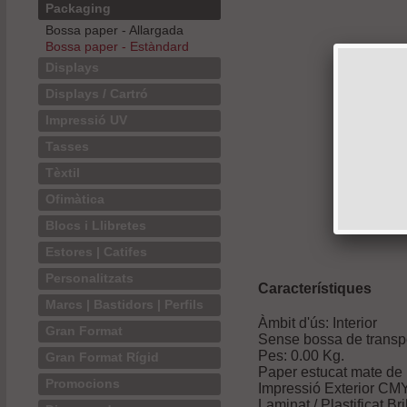
Packaging
Bossa paper - Allargada
Bossa paper - Estàndard
Displays
Displays / Cartró
Impressió UV
Tasses
Tèxtil
Ofimàtica
Blocs i Llibretes
Estores | Catifes
Personalitzats
Característiques
Marcs | Bastidors | Perfils
Àmbit d'ús: Interior
Gran Format
Sense bossa de transp
Pes:
0.00
Kg.
Gran Format Rígid
Paper estucat mate de
Promocions
Impressió Exterior CM
Laminat / Plastificat Bri