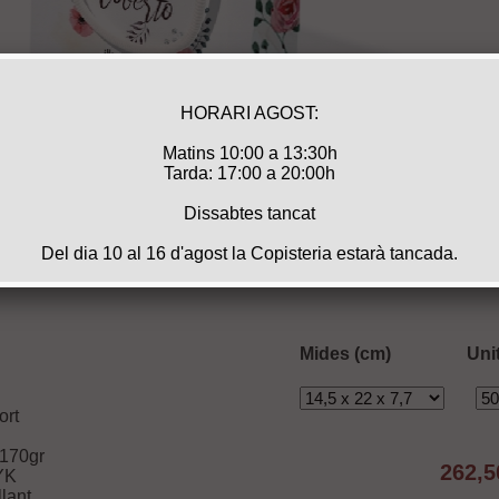
Mides (cm)
Uni
ort
 170gr
262,5
YK
llant