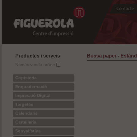
Productes i serveis
Bossa paper - Estàn
Nomès venda online
Copisteria
Enquadernació
Impressió Digital
Targetes
Calendaris
Cartelleria
Senyalística