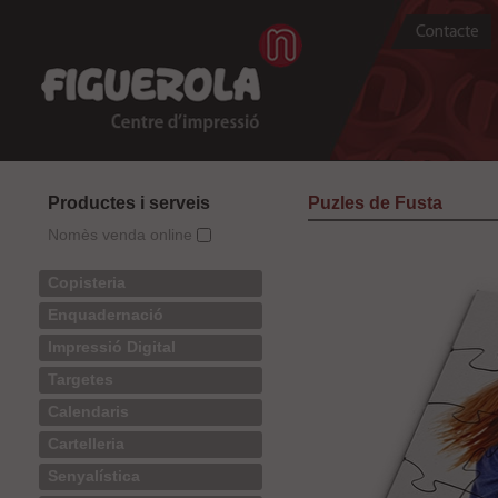
Productes i serveis
Puzles de Fusta
Nomès venda online
Copisteria
Enquadernació
Impressió Digital
Targetes
Calendaris
Cartelleria
Senyalística