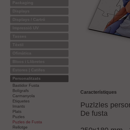
Packaging
Displays
Displays / Cartró
Impressió UV
Tasses
Tèxtil
Ofimàtica
Blocs i Llibretes
Estores | Catifes
Personalitzats
Bastidor Fusta
Bolígrafs
Característiques
Carmanyola
Etiquetes
Puzlzles perso
Imants
De fusta
Plats
Puzles
Puzles de Fusta
Rellotge