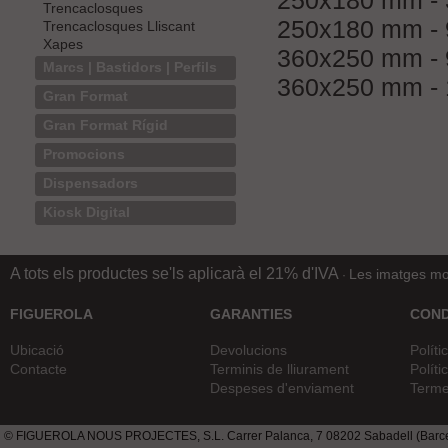
250x180 mm - 
Trencaclosques
250x180 mm - 
Trencaclosques Lliscant
Xapes
360x250 mm - 
Marcs | Bastidors | Perfils
360x250 mm - 
Gran Format
Gran Format Rígid
Promocions
Dispensadors
Kiosk Digital
A tots els productes se'ls aplicarà el 21% d'IVA
Les imatges mos
·
FIGUEROLA
GARANTIES
COND
Ubicació
Devolucions
Políti
Contacte
Terminis de lliurament
Políti
Despeses d'enviament
Terme
© FIGUEROLA NOUS PROJECTES, S.L. Carrer Palanca, 7 08202 Sabadell (Barcel